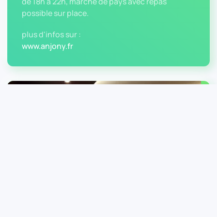
de 18h à 22h, marché de pays avec repas
possible sur place.
plus d'infos sur :
www.anjony.fr